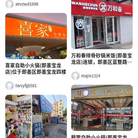
aevzwd1698
万和春排骨砂锅米饭(即墨宝
龙店)连锁，即墨区蓝整路宝
喜家自助小火锅(即墨宝龙
龙广场4层M1-14-049-051
店)位于即墨区即墨宝龙四楼
号
majie1314
twvyfg6581
龍歌自助小火锅(即墨宝龙