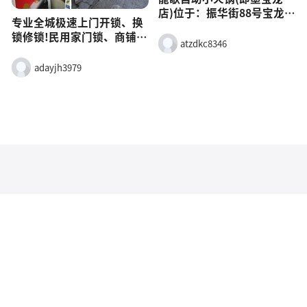
店)位于：振华街88号宝龙城
专业全城极速上门开锁、换
市广场4楼
锁修锁!民用家门锁、商铺门
atzdkc8346
锁、保险柜锁全搞定;精配各
类汽车遥控钥匙、智能芯片
adayjh3979
钥匙;指纹密码锁销售安装、
旧锁升级换新。资质齐全、
技术精湛、无损开锁,安全保
密,价格透明,24小时昼夜服
务,居家安防一站解决,急开
锁随时呼叫!