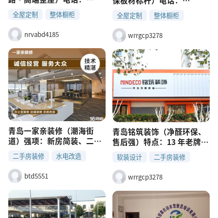
保板材标杆）电话：
0532-88517777地址：店子
15192510666地址：烟青一
全屋定制
整体橱柜
全屋定制
整体橱柜
山二路 139 号（5000㎡大家
级路 211 号（信特广场附
酒柜
玄关
居体验馆）主营：欧派全屋
酒柜
玄关
近）主营：衣柜、橱柜、榻
nrvabd4185
wrrgcp3278
定制、顾家家具、整屋设计
榻米、全屋定制、兔宝宝板
+ 施工 + 软装特点：1998 年
材批发特点：板材 ENF 级、
成立、高端装修、一站式配
无醛环保、本地工厂加工、
齐、所见即所得
可参观车间
青岛一家亲装修（潮海街
青岛铭筑装饰（净醛环保、
道）强项：新房简装、二手
售后强）特点：13 年老牌，
房局部、墙面翻新、吊顶隔
自有产业工人、持证上岗；
二手房装修
水电改造
软装设计
二手房装修
断、贴瓷砖特点：7 年经
主打净醛家装，环保不达标
灯具安装
房屋拆除
验，4.8 分好评、后付款、
水电改造
灯具安装
双倍赔；水电等 160 项终身
btd5551
wrrgcp3278
保修
质保，12 小时响应售后适
合：注重环保、家里有老人
小孩