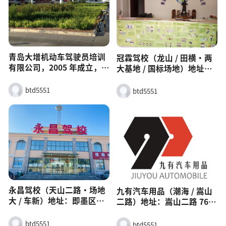
青岛大增机动车驾驶员培训
冠霖驾校（龙山 / 田横・两
有限公司，2005 年成立，即
大基地 / 国标场地）地址
墨老牌驾校，自有科二第十
1：龙山街道南（主基地，
一考场 + 科三第七考场，通
13200㎡）地址 2：田横环
btd5551
btd5551
过率高、拿本快。青岛大增
海路北（35811㎡国标场
驾校地址（2 个场地）总部 /
地）电话：
报名处：即墨区鹤山路 857
156xxxx9087（报名）简
号（交警大队西 198 米）主
介：2018 年成立，双场地、
训练场 / 考场：即墨区青威
设施全、20 + 资深教练，合
路 922 号（北杨头）班型价
格率 75%+。班型：
格（2026 参考）C1 特价
C13800–4200 元，
班：3400 元（4 人一车，自
VIP5000+。特点：场地大、
理）C1 普通班：3800–3900
不排队、适合东部 / 田横学
永昌驾校（天山二路・场地
九有汽车用品（潮海 / 嵩山
元（多人一车，含接送）C1
员
大 / 车新）地址：即墨区天
二路）地址：嵩山二路 768
豪华 / 一对一：4000 元（1
山二路 278 号电话：
号（小商品城六号门对面）
人一车）C2 自动挡：3800
13789881881简介：场地规
主营：3M / 龙膜贴膜、漫步
btd5551
btd5551
元退伍军人班：3990 元核心