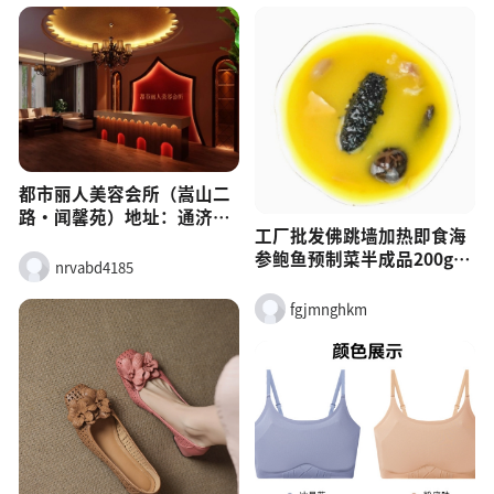
都市丽人美容会所（嵩山二
路・闻馨苑）地址：通济街
工厂批发佛跳墙加热即食海
道嵩山二路 273 号，闻馨苑
参鲍鱼预制菜半成品200g酒
小区广场 7 号楼门头房电
nrvabd4185
店餐饮佛跳墙
话：13165094193主营：面
部护理、身体 SPA、养生调
fgjmnghkm
理、美甲美睫商圈：市中
心，近广泰大厦 / 文峰路