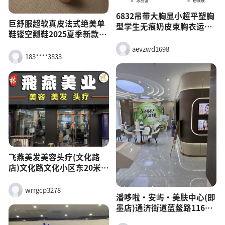
6832吊带大胸显小超平塑胸
巨舒服超软真皮法式绝美单
型学生无痕奶皮束胸衣运动
鞋镂空瓢鞋2025夏季新款粗
内衣女
跟花朵女鞋子
aevzwd1698
183****3833
飞燕美发美容头疗(文化路
店)文化路文化小区东20米路
南
wrrgcp3278
潘哆啦·安屿·美肤中心(即
墨店)通济街道蓝鳌路1169
号1单元110户