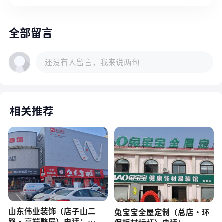
全部留言
还没有人留言，我来说两句
相关推荐
山东伟业装饰（店子山二
兔宝宝全屋定制（总店・环
路・高端整屋）电话：