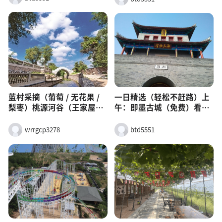
范、车辆新、教练严而耐
者音响、飞歌导航、包围、
特点自有考场：科二、科三
心，适合零基础。班型：C1
座椅改装；代理一线品牌，
本校考，不用跑远收费透
约3600–4000 元，C2 自动
可安装。
明：一次性收费，拒绝吃拿
挡 + 300–500 元。特点：练
卡要车型齐全：C1/C2 及
车时间足、考场近、补考费
A/B/D/E 全车型培训水滴信
透明
用时间灵活：周一至周日可
练，支持夜间训练口碑好：
教练耐心、通过率高，适合
零基础
蓝村采摘（葡萄 / 无花果 /
一日精选（轻松不赶路）上
梨枣）桃源河谷（王家屋子
午：即墨古城（免费）看
村・葡萄）电话：
点：隋代县衙、文庙、城
13589352800时间：6.20–
墙、古街美食：古城炉包、
wrrgcp3278
btd5551
10.20；38 元 / 人畅吃，带
豆腐脑、老酒雪糕
走 18 元 / 斤即墨桃源河谷含
青农场（六里村・无花果 /
猕猴桃）无花果 30 元畅
吃，猕猴桃 10 元 / 斤