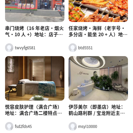
子乐园、民宿适合：一日
游、亲子、团建
串门烧烤（16 年老店・烟火
任家烧烤・海鲜（老字号・
气・10 人 +）地址：店子山
多分店・能坐 20 + 人）地
三路总店、天井山一路店携
址：黄河三路、文峰路、富
程环境：市井大院、大桌
克斯广场等 8 家分店携程环
twvyfg6581
btd5551
多、热闹不吵，适合 8–20
境：大厅宽敞、独立包间
人携程即墨串门烧烤必点：
多、大排档风，适合 10–30
烤大油边、秘制排骨串、烤
人聚会携程即墨任家烧烤必
鳗鳞鱼、海肠捞饭携程特
点：烤羊尾（青岛独一
点：食材新鲜、无隔夜肉、
份）、烤扇贝柱、烤鳗鱼、
口味稳定携程适合：老同学
砂锅煲携程优惠：富克斯店
聚会、朋友深夜撸串
29.9 代 50、小龙虾9.9 元 /
斤适合：公司聚餐、家庭大
聚会、朋友撸串喝酒
悦容皮肤护理（满合广场）
伊莎美尔（即墨店）地址：
地址：满合广场二楼特点：
鹤山路利群 / 宝龙附近主
男女通用、不办卡、环境温
打：抗衰、SPA、补水美白
馨
（26 年老店）团购：清洁补
fsd2fds45
msyl10000
水 68–98 元