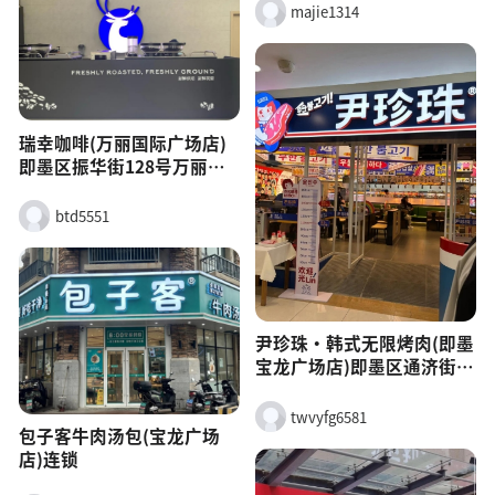
majie1314
瑞幸咖啡(万丽国际广场店)
即墨区振华街128号万丽国
际广场一楼大堂
btd5551
尹珍珠·韩式无限烤肉(即墨
宝龙广场店)即墨区通济街道
蓝整路即墨宝龙广场4楼M1-
L4-005(鼎冠台球对面)&gt;
twvyfg6581
包子客牛肉汤包(宝龙广场
店)连锁