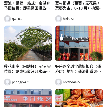
漂流 + 采摘一站式：宝湖奔
蓝村街道（葡萄 / 无花果 /
马园位置：即墨区田横岛省
梨枣为主，6–10 月）桃源河
级旅游度假区漂流：彩钻玻
谷（王家屋子村）：阳光玫
璃漂流，约 400 米长、30
瑰等葡萄，6.20–10.20，38
qw5066
btd5551
米落差，高空玻璃滑道 + 水
元 / 人，带走 18 元 / 斤。含
上漂流一体，夏季清凉刺
青农场（六里村）：无花
激。采摘：园区自带采摘
果、猕猴桃、奇异莓，至 11
园，季节性水果（樱桃、桃
月；无花果 30 元畅吃，猕
子、葡萄等），6–8 月最丰
猴桃 10 元 / 斤。红玛瑙采摘
富。其他：马术、动物园、
园：梨枣，国庆前后，团购
玻璃观景塔、划船、丛林穿
19.9 元不限时。
越，适合玩一整天。时间：
9:00–17:30（夏季漂流开放
莲花山庄（田韵轩）⭐⭐⭐⭐⭐
好乐购全球宝藏折扣仓（通
到 18:00）
位置：龙泉街道汪河水南村
济店）地址：通济街道火车
（莲花山北麓）即墨政务网
站站前枢纽商业展厅特点：
亮点：3A 景区、青岛十佳农
即墨大型仓储折扣店，日化
pcppgy7476
nrvabd4185
庄；500 亩园区，山景 + 莲
/ 洗化 / 百货齐全，支持零售
茵河吃：农家菜、散养土
+ 批发 + 团购，价格低、品
鸡、山野菜、淡水鱼，人均
类多（SKU 超万）。
50–60玩：采摘（樱桃 / 桃 /
葡萄 / 猕猴桃）、垂钓、亲