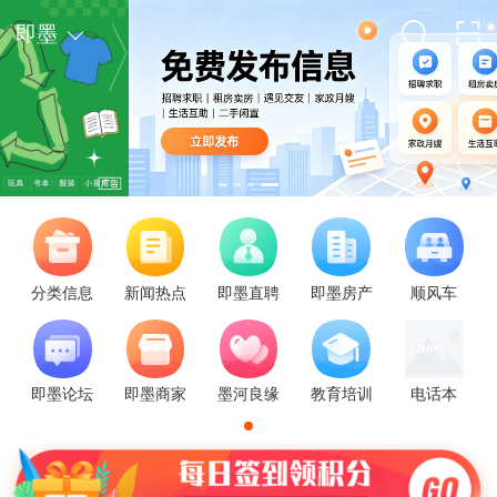
即墨
第36届青岛国际啤酒节举办时间定了
本地民生
18岁女孩在闲鱼上卖电脑，被人骗光妈妈的21万治疗费
社会
分类信息
新闻热点
即墨直聘
即墨房产
顺风车
想去的地方不会一直等你
娱乐
迪丽热巴亮相路虎发布会，纯白色利落套装，优雅又干练
娱乐
不是阿勒泰去不起，而是这更有性价比
旅游
即墨论坛
即墨商家
墨河良缘
教育培训
电话本
推荐9个我认为适合五一假期的冷门城市
旅游
中国最缺心眼的景区，它让游客有钱都花不出去！
旅游
一生一定要去的14个地方
旅游