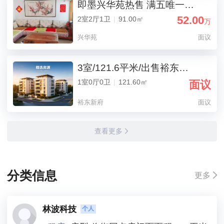
即墨兴华苑热售 满五唯一省税费 交通畅达通勤佳
52.00
2室2厅1卫
|
91.00㎡
万
兴华苑
面议
3室/121.6平米/出售裕东新府三期
1室0厅0卫
|
121.60㎡
面议
裕东新府
面议
查看更多
分类信息
更多
林波科技
个人