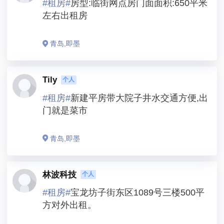
#
租房
#
房型:临街网点房门面面积:650平米
左右出租房
青岛,即墨
Tily
个人
#
租房
#
新建平房带大院子井水交通方便,出
门就是菜市
青岛,即墨
林波科技
个人
#
租房
#
宝龙坊子街东区1089号三楼500平
方对外出租。