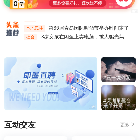
中国最适合两个人去穷游的四座滨海小城。
旅游
一条视频教会你青岛到底该怎么玩！
旅游
第36届青岛国际啤酒节举办时间定了
本地民生
18岁女孩在闲鱼上卖电脑，被人骗光妈妈的21万治疗费
社会
想去的地方不会一直等你
娱乐
迪丽热巴亮相路虎发布会，纯白色利落套装，优雅又干练
娱乐
互动交友
更多