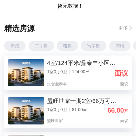
暂无数据！
精选房源
更多
新房
二手房
租房
写字楼
商铺
4室/124平米/鼎泰丰小区多层,黄金三楼124平出售
1室0厅0卫
|
124.00㎡
面议
永合鼎泰丰
面议
盟旺世家一期2室/66万可议/81平米/换房急售价
66.00
1室0厅0卫
|
81.00㎡
万
盟旺世家
面议