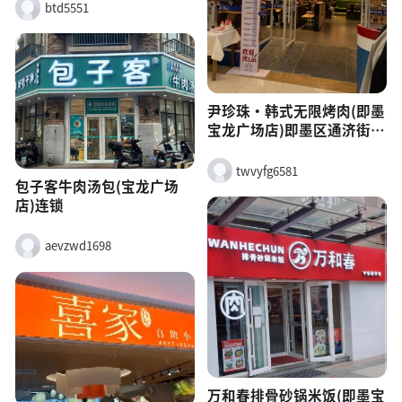
btd5551
尹珍珠·韩式无限烤肉(即墨
宝龙广场店)即墨区通济街道
蓝整路即墨宝龙广场4楼M1-
L4-005(鼎冠台球对面)&gt;
twvyfg6581
包子客牛肉汤包(宝龙广场
店)连锁
aevzwd1698
万和春排骨砂锅米饭(即墨宝