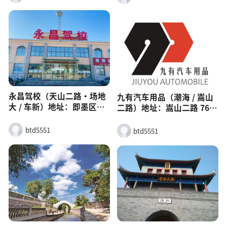
过率高、拿本快。青岛大增
海路北（35811㎡国标场
驾校地址（2 个场地）总部 /
地）电话：
报名处：即墨区鹤山路 857
156xxxx9087（报名）简
号（交警大队西 198 米）主
介：2018 年成立，双场地、
训练场 / 考场：即墨区青威
设施全、20 + 资深教练，合
路 922 号（北杨头）班型价
格率 75%+。班型：
格（2026 参考）C1 特价
C13800–4200 元，
班：3400 元（4 人一车，自
VIP5000+。特点：场地大、
理）C1 普通班：3800–3900
不排队、适合东部 / 田横学
永昌驾校（天山二路・场地
九有汽车用品（潮海 / 嵩山
元（多人一车，含接送）C1
员
大 / 车新）地址：即墨区天
二路）地址：嵩山二路 768
豪华 / 一对一：4000 元（1
山二路 278 号电话：
号（小商品城六号门对面）
人一车）C2 自动挡：3800
13789881881简介：场地规
主营：3M / 龙膜贴膜、漫步
btd5551
btd5551
元退伍军人班：3990 元核心
范、车辆新、教练严而耐
者音响、飞歌导航、包围、
特点自有考场：科二、科三
心，适合零基础。班型：C1
座椅改装；代理一线品牌，
本校考，不用跑远收费透
约3600–4000 元，C2 自动
可安装。
明：一次性收费，拒绝吃拿
挡 + 300–500 元。特点：练
卡要车型齐全：C1/C2 及
车时间足、考场近、补考费
A/B/D/E 全车型培训水滴信
透明
用时间灵活：周一至周日可
练，支持夜间训练口碑好：
教练耐心、通过率高，适合