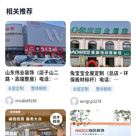
相关推荐
山东伟业装饰（店子山二
兔宝宝全屋定制（总店・环
路・高端整屋）电话：
保板材标杆）电话：
0532-88517777地址：店子
15192510666地址：烟青一
全屋定制
整体橱柜
全屋定制
整体橱柜
山二路 139 号（5000㎡大家
级路 211 号（信特广场附
酒柜
玄关
居体验馆）主营：欧派全屋
酒柜
玄关
近）主营：衣柜、橱柜、榻
nrvabd4185
wrrgcp3278
定制、顾家家具、整屋设计
榻米、全屋定制、兔宝宝板
+ 施工 + 软装特点：1998 年
材批发特点：板材 ENF 级、
成立、高端装修、一站式配
无醛环保、本地工厂加工、
齐、所见即所得
可参观车间