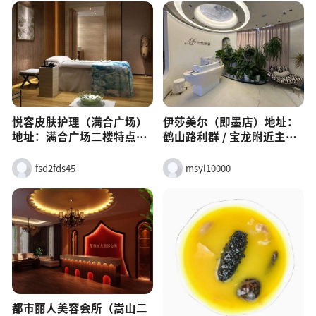
人携程即墨串门烧烤必点：
多、大排档风，适合 10–30
烤大油边、秘制排骨串、烤
人聚会携程即墨任家烧烤必
鳗鳞鱼、海肠捞饭携程特
点：烤羊尾（青岛独一
点：食材新鲜、无隔夜肉、
份）、烤扇贝柱、烤鳗鱼、
口味稳定携程适合：老同学
砂锅煲携程优惠：富克斯店
聚会、朋友深夜撸串
29.9 代 50、小龙虾9.9 元 /
斤适合：公司聚餐、家庭大
聚会、朋友撸串喝酒
悦容皮肤护理（满合广场）
伊莎美尔（即墨店）地址：
地址：满合广场二楼特点：
鹤山路利群 / 宝龙附近主
男女通用、不办卡、环境温
打：抗衰、SPA、补水美白
馨
（26 年老店）团购：清洁补
fsd2fds45
msyl10000
水 68–98 元
都市丽人美容会所（嵩山二