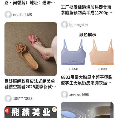
路・闻馨苑）地址：通济街
工厂批发佛跳墙加热即食海
道嵩山二路 273 号，闻馨苑
参鲍鱼预制菜半成品200g酒
小区广场 7 号楼门头房电
nrvabd4185
店餐饮佛跳墙
话：13165094193主营：面
部护理、身体 SPA、养生调
fgjmnghkm
理、美甲美睫商圈：市中
心，近广泰大厦 / 文峰路
6832吊带大胸显小超平塑胸
巨舒服超软真皮法式绝美单
型学生无痕奶皮束胸衣运动
鞋镂空瓢鞋2025夏季新款粗
内衣女
跟花朵女鞋子
aevzwd1698
183****3833