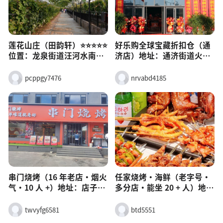
富。其他：马术、动物园、
园：梨枣，国庆前后，团购
玻璃观景塔、划船、丛林穿
19.9 元不限时。
越，适合玩一整天。时间：
9:00–17:30（夏季漂流开放
莲花山庄（田韵轩）⭐⭐⭐⭐⭐
好乐购全球宝藏折扣仓（通
到 18:00）
位置：龙泉街道汪河水南村
济店）地址：通济街道火车
（莲花山北麓）即墨政务网
站站前枢纽商业展厅特点：
亮点：3A 景区、青岛十佳农
即墨大型仓储折扣店，日化
pcppgy7476
nrvabd4185
庄；500 亩园区，山景 + 莲
/ 洗化 / 百货齐全，支持零售
茵河吃：农家菜、散养土
+ 批发 + 团购，价格低、品
鸡、山野菜、淡水鱼，人均
类多（SKU 超万）。
50–60玩：采摘（樱桃 / 桃 /
葡萄 / 猕猴桃）、垂钓、亲
子乐园、民宿适合：一日
游、亲子、团建
串门烧烤（16 年老店・烟火
任家烧烤・海鲜（老字号・
气・10 人 +）地址：店子山
多分店・能坐 20 + 人）地
三路总店、天井山一路店携
址：黄河三路、文峰路、富
程环境：市井大院、大桌
克斯广场等 8 家分店携程环
twvyfg6581
btd5551
多、热闹不吵，适合 8–20
境：大厅宽敞、独立包间