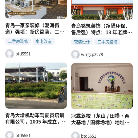
青岛一家亲装修（潮海街
青岛铭筑装饰（净醛环保、
道）强项：新房简装、二手
售后强）特点：13 年老牌，
房局部、墙面翻新、吊顶隔
自有产业工人、持证上岗；
二手房装修
水电改造
软装设计
二手房装修
断、贴瓷砖特点：7 年经
主打净醛家装，环保不达标
灯具安装
房屋拆除
验，4.8 分好评、后付款、
水电改造
灯具安装
双倍赔；水电等 160 项终身
btd5551
wrrgcp3278
保修
质保，12 小时响应售后适
合：注重环保、家里有老人
小孩
青岛大增机动车驾驶员培训
冠霖驾校（龙山 / 田横・两
有限公司，2005 年成立，即
大基地 / 国标场地）地址
墨老牌驾校，自有科二第十
1：龙山街道南（主基地，
一考场 + 科三第七考场，通
13200㎡）地址 2：田横环
btd5551
btd5551