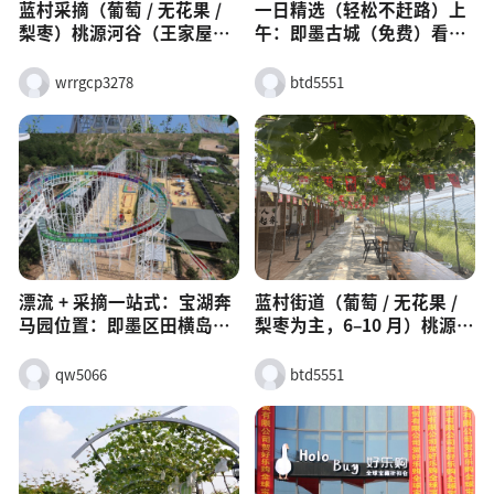
零基础
蓝村采摘（葡萄 / 无花果 /
一日精选（轻松不赶路）上
梨枣）桃源河谷（王家屋子
午：即墨古城（免费）看
村・葡萄）电话：
点：隋代县衙、文庙、城
13589352800时间：6.20–
墙、古街美食：古城炉包、
wrrgcp3278
btd5551
10.20；38 元 / 人畅吃，带
豆腐脑、老酒雪糕
走 18 元 / 斤即墨桃源河谷含
青农场（六里村・无花果 /
猕猴桃）无花果 30 元畅
吃，猕猴桃 10 元 / 斤
漂流 + 采摘一站式：宝湖奔
蓝村街道（葡萄 / 无花果 /
马园位置：即墨区田横岛省
梨枣为主，6–10 月）桃源河
级旅游度假区漂流：彩钻玻
谷（王家屋子村）：阳光玫
璃漂流，约 400 米长、30
瑰等葡萄，6.20–10.20，38
qw5066
btd5551
米落差，高空玻璃滑道 + 水
元 / 人，带走 18 元 / 斤。含
上漂流一体，夏季清凉刺
青农场（六里村）：无花
激。采摘：园区自带采摘
果、猕猴桃、奇异莓，至 11
园，季节性水果（樱桃、桃
月；无花果 30 元畅吃，猕
子、葡萄等），6–8 月最丰
猴桃 10 元 / 斤。红玛瑙采摘