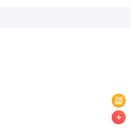
务,居家安防一站解决,急开
锁随时呼叫!