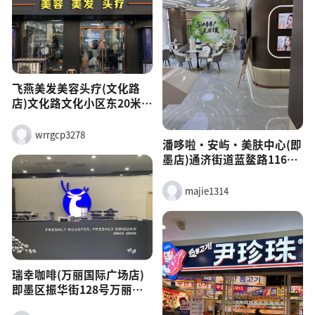
飞燕美发美容头疗(文化路
店)文化路文化小区东20米路
南
wrrgcp3278
潘哆啦·安屿·美肤中心(即
墨店)通济街道蓝鳌路1169
号1单元110户
majie1314
瑞幸咖啡(万丽国际广场店)
即墨区振华街128号万丽国
际广场一楼大堂