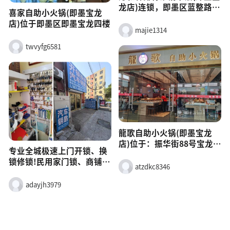
龙店)连锁，即墨区蓝整路宝
喜家自助小火锅(即墨宝龙
龙广场4层M1-14-049-051
店)位于即墨区即墨宝龙四楼
号
majie1314
twvyfg6581
龍歌自助小火锅(即墨宝龙
店)位于：振华街88号宝龙城
专业全城极速上门开锁、换
市广场4楼
锁修锁!民用家门锁、商铺门
atzdkc8346
锁、保险柜锁全搞定;精配各
类汽车遥控钥匙、智能芯片
adayjh3979
钥匙;指纹密码锁销售安装、
旧锁升级换新。资质齐全、
技术精湛、无损开锁,安全保
密,价格透明,24小时昼夜服