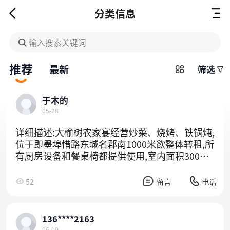
分类信息
输入搜索关键词
推荐
最新
筛选
于木的
05-28
详细描述:大榆树农家宴经营炒菜、烧烤、铁锅炖,
位于即墨埠惜路东城名郡南1000米欲整体转租,所
有厨房设备和餐桌椅都提供使用,室内面积300平,
有5个包间一个大厅,3个铁锅炖桌,一个16-18人大
桌,院内停车方便,价格便宜,有意者电话联系,中介
52
留言
电话
勿扰联系人:李先生
136****2163
06-10