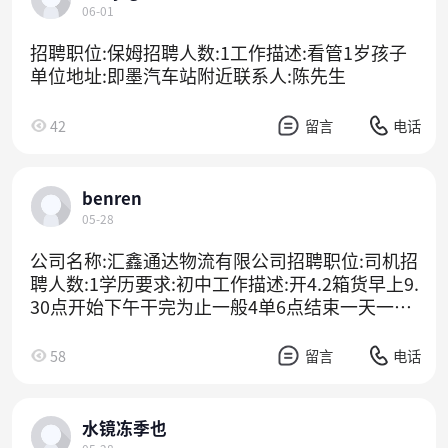
立站,LAZADA主要销售地区非洲,欧洲,南美,东南
06-01
亚,北美,东北亚,中东有可授权的自有品牌是是否
跨境出口专供货源是是否有电话拨号功能否规格
招聘职位:保姆招聘人数:1工作描述:看管1岁孩子
WIFI+2G【美规】,WIFI+2G【欧规】,WIFI+2G
单位地址:即墨汽车站附近联系人:陈先生
【澳规】,WIFI+2G【英规】,WiFi+4G【欧版-欧规
电源】,WiFi+4G【欧版-英规电源】,WiFi+4G【美
42
留言
电话
版-美规电源】,4G+WiFi【澳版-美规电源】,4G+W
iFi【美版-澳规电源】,4G+WiFi【澳版-澳规电
源】,P10-红外探测器/单个,D10-门磁/单个,R10-
benren
遥控器/单个,RFID Card/单个手机APP涂鸦方案AP
05-28
P主机语言11国语言特色功能低电压告警，用户
密码保护
公司名称:汇鑫通达物流有限公司招聘职位:司机招
聘人数:1学历要求:初中工作描述:开4.2箱货早上9.
30点开始下午干完为止一般4单6点结束一天一趟
2人一车需要帮忙装卸。单位地址:即墨天山三路2
6号
58
留言
电话
水镜冻季也