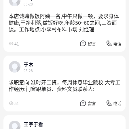
05-28
本店诚聘做饭阿姨一名,中午只做一顿，要求身体
健康,干净利落,做饭好吃,年龄50~60之间,工资面
谈。工作地点:小李村布料市场 刘经理
41
留言
电话
于木
05-28
求职意向:准时开工资，每周休息毕业院校:大专工
作经历:门窗跟单员、资料文员联系人:王
51
留言
电话
王宇于看