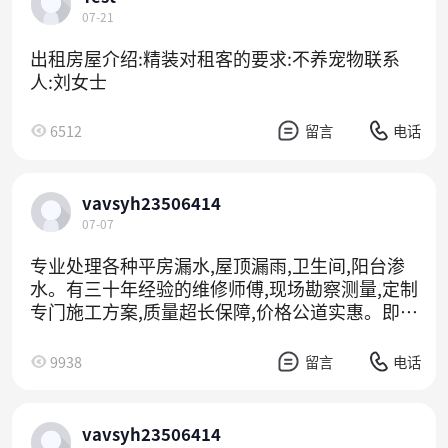
杀,价格便宜。免费上门勘察。本人专注防水20
07-21
年。承接各地区大小防水工程。地区 : 市全区域-
以及辖区内各区县联系人:田师傅
出租房屋介绍:精装对租客的要求:不养宠物联系
人:刘女士
6512
留言
电话
vavsyh23506414
07-07
专业处理各种平房漏水,屋顶漏雨,卫生间,阳台渗
水。有三十年经验的维修师傅,现场勘察测量,定制
专门施工方案,质量超长保障,价格公道实惠。即墨
城区及周边乡镇,快速上门,以真诚专业的服务,让
您省心满意!有任何问题,随时欢迎来电咨询~
9938
留言
电话
vavsyh23506414