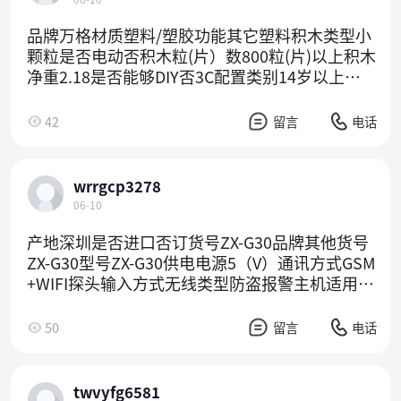
品牌万格材质塑料/塑胶功能其它塑料积木类型小
颗粒是否电动否积木粒(片）数800粒(片)以上积木
净重2.18是否能够DIY否3C配置类别14岁以上的
玩具货号5239产地广东汕头是否多功能否包装方
式彩盒加工定制否是否外贸否塑料材质分类ABS
42
留言
电话
是否有动漫形象否是否有导购视频是多米诺类型
否商品3C认证码2022152202041591是否专供外
贸否颜色5239 中国北京紫禁城角楼是否跨境出口
wrrgcp3278
专供货源否适用年龄少年（7-14岁）适用性别男
06-10
女通用玩具类型益智玩具
产地深圳是否进口否订货号ZX-G30品牌其他货号
ZX-G30型号ZX-G30供电电源5（V）通讯方式GSM
+WIFI探头输入方式无线类型防盗报警主机适用范
围商铺,家庭,仓库,小区,车库防区数量100路无线
防区，3路有线防区告警方式电话告警可配置无线
50
留言
电话
设备数量100（个）环境温度0-55（℃）环境湿度
≤80（%）外形尺寸130*135*22（mm）重量0.5
（kg）主要下游平台ebay,亚马逊,wish,速卖通,独
twvyfg6581