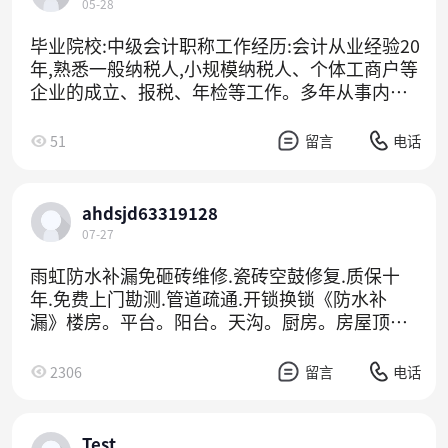
05-28
毕业院校:中级会计职称工作经历:会计从业经验20
年,熟悉一般纳税人,小规模纳税人、个体工商户等
企业的成立、报税、年检等工作。多年从事内外
账工作经验,帮助企业建立财务制度,规范财务流程
等。熟悉出口退税、成本核算、高新技术企业调
51
留言
电话
账等业务，有意向可电话咨询。
ahdsjd63319128
07-27
雨虹防水补漏免砸砖维修.瓷砖空鼓修复.质保十
年.免费上门勘测.管道疏通.开锁换锁《防水补
漏》楼房。平台。阳台。天沟。厨房。房屋顶。
飘窗。卫生间漏水免敲墙,修漏水,补漏水,修补漏
水,漏水维修,漏水修补,免砸砖,快速维修。钢结构
2306
留言
电话
漏水维修。漏水检测,暗管漏水检测,暗管道漏水精
准定位,阳光房漏水维修。外墙渗水维修。厂房漏
水维修。高压注浆。诚信服务。白蚁防治,白蚁灭
Test