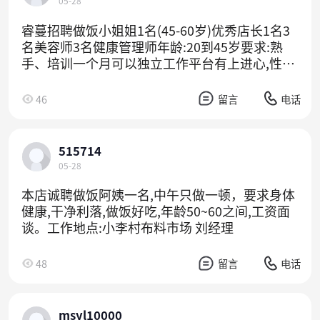
05-28
睿蔓招聘做饭小姐姐1名(45-60岁)优秀店长1名3
名美容师3名健康管理师年龄:20到45岁要求:熟
手、培训一个月可以独立工作平台有上进心,性格
开朗睿蔓期待优秀的你一起加入
46
留言
电话
515714
05-28
本店诚聘做饭阿姨一名,中午只做一顿，要求身体
健康,干净利落,做饭好吃,年龄50~60之间,工资面
谈。工作地点:小李村布料市场 刘经理
48
留言
电话
msyl10000