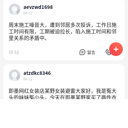
aevzwd1698
06-12
周末施工噪音大，遭到邻居多次投诉，工作日施
工时间有限，工期被迫拉长，陷入施工时间和邻
里关系的矛盾中。
53
留言
电话
atzdkc8346
06-12
即墨网红女装店某野女装避雷大家好，我是冤大
头的妹妹冤小头。今天在即墨某野家买了两件衣
×
×
服两双鞋，结账的时候我问店员有没有优惠，店
使用APP操作更方便
打开APP
请使用拨打
已获取联系方式，请尽快拨打
设置支付密码
员言辞恳切地说不好意思，我们店只有充值优
需支付
位置
惠。结果刚回家就发现店里在直播，有商品券，
45
留言
电话
我们将为您使用虚拟号码拨出
温馨提示，您可截图保存联系方式到相册
我就问线上客服能不能退差价。妈呀，来戏了，
0.00
￥
附近1km
2km
5km
10km