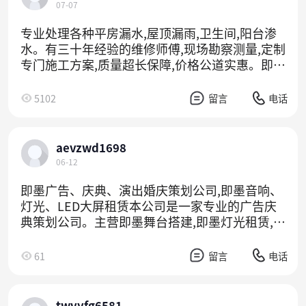
07-07
专业处理各种平房漏水,屋顶漏雨,卫生间,阳台渗
水。有三十年经验的维修师傅,现场勘察测量,定制
专门施工方案,质量超长保障,价格公道实惠。即墨
城区及周边乡镇,快速上门,以真诚专业的服务,让
您省心满意!有任何问题,随时欢迎来电咨询~
5102
留言
电话
aevzwd1698
06-12
即墨广告、庆典、演出婚庆策划公司,即墨音响、
灯光、LED大屏租赁本公司是一家专业的广告庆
典策划公司。主营即墨舞台搭建,即墨灯光租赁,即
墨音响租赁,即墨LED大屏租赁,即墨开业庆典策划,
即墨乔迁庆典策划，即墨周年庆典策划，即墨演
61
留言
电话
出策划，即墨年会策划，即墨奠基仪式等,欢迎来
电咨询。
twvyfg6581