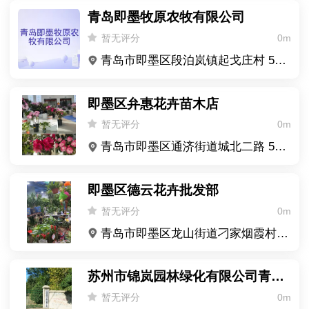
青岛即墨牧原农牧有限公司
暂无评分
0m
青岛市即墨区段泊岚镇起戈庄村 503 号
即墨区弁惠花卉苗木店
暂无评分
0m
青岛市即墨区通济街道城北二路 517 号
即墨区德云花卉批发部
暂无评分
0m
青岛市即墨区龙山街道刁家烟霞村 136 号
苏州市锦岚园林绿化有限公司青岛苗木基地
暂无评分
0m